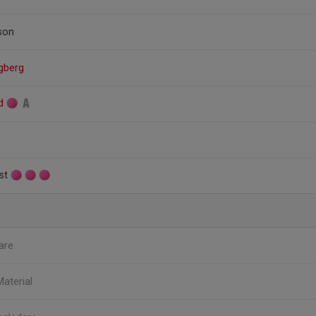
son
ngberg
rd
ist
are
Material