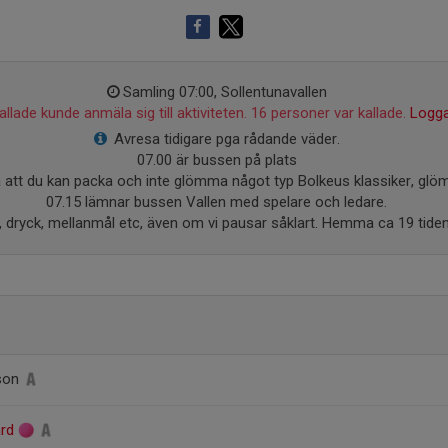
Samling 07:00, Sollentunavallen
llade kunde anmäla sig till aktiviteten. 16 personer var kallade.
Logga
Avresa tidigare pga rådande väder.
07.00 är bussen på plats
å att du kan packa och inte glömma något typ Bolkeus klassiker, gl
07.15 lämnar bussen Vallen med spelare och ledare.
 dryck, mellanmål etc, även om vi pausar såklart. Hemma ca 19 tiden
sson
ård