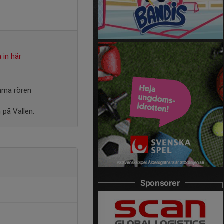
 in här
ömma rören
 på Vallen.
Sponsorer