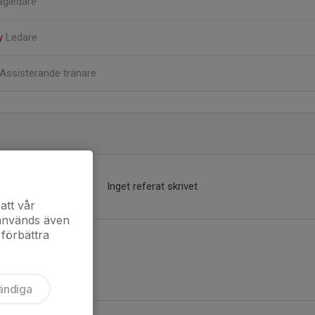
agledare
ty
Ledare
Assisterande tränare
Inget referat skrivet
att vår
 används även
 förbättra
ändiga