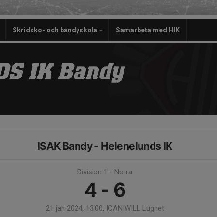
Skridsko- och bandyskola
Samarbeta med HIK
S IK Bandy
ISAK Bandy - Helenelunds IK
Division 1 - Norra
4 - 6
21 jan 2024, 13:00, ICANIWILL Lugnet