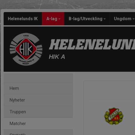
Helenelunds IK
A-lag
B-lag/Utveckling
Ungdom
HELENELUND
HIK A
Hem
Nyheter
Truppen
Matcher