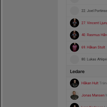
22. Joel Portins
27. Vincent Lju
40. Rasmus Hå
69. Håkan Stolt
80. Lukas Ahlqv
Ledare
Håkan Hult
Trän
Jonas Mansen