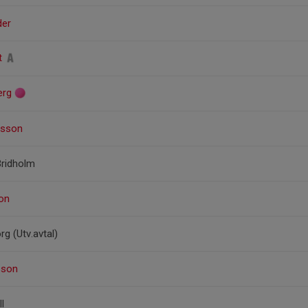
der
lt
erg
lsson
Bridholm
on
g (Utv.avtal)
sson
l