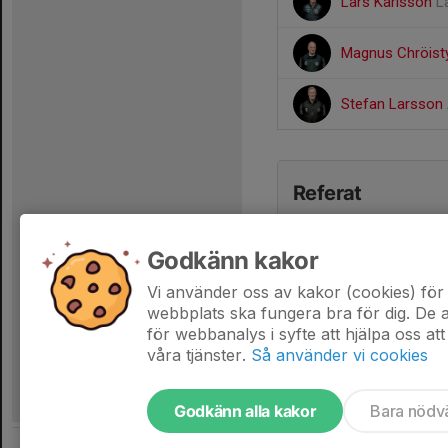
Lars Karlsson
L
Magnus Chröis
Stefan Larsson
Referat
Godkänn kakor
Vi använder oss av kakor (cookies) för 
webbplats ska fungera bra för dig. De
för webbanalys i syfte att hjälpa oss att
våra tjänster.
Så använder vi cookies
Godkänn alla kakor
Bara nödv