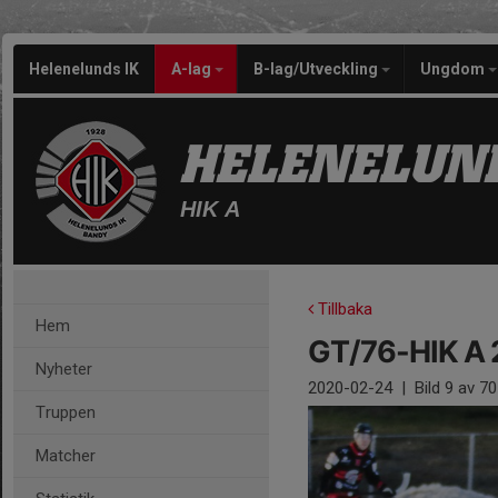
Helenelunds IK
A-lag
B-lag/Utveckling
Ungdom
HELENELUND
HIK A
Tillbaka
Hem
GT/76-HIK A 
Nyheter
2020-02-24
|
Bild
9
av 70
Truppen
Matcher