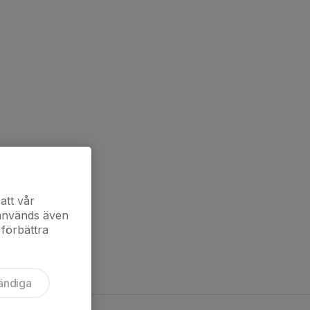
att vår
 används även
 förbättra
ändiga