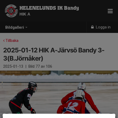
HELENELUNDS IK Bandy
HIK A
Logga in
Bildgalleri
Tillbaka
2025-01-12 HIK A-Järvsö Bandy 3-
3(B.Jörnåker)
2025-01-13
|
Bild
77
av 106