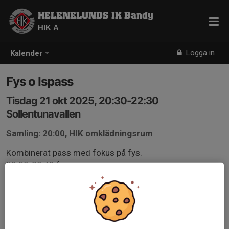
HELENELUNDS IK Bandy
HIK A
Logga in
Kalender
Fys o Ispass
Tisdag 21 okt 2025, 20:30-22:30
Sollentunavallen
Samling: 20:00, HIK omklädningsrum
Kombinerat pass med fokus på fys.
20:30-20:40 fys
21:30-22:30 Is