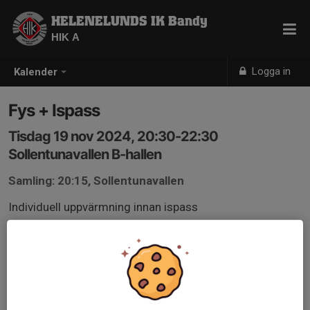
HELENELUNDS IK Bandy
HIK A
Logga in
Kalender
Fys + Ispass
Tisdag 19 nov 2024, 20:30-22:30
Sollentunavallen B-hallen
Samling: 20:15, Sollentunavallen
Individuell uppvärmning innan ispass