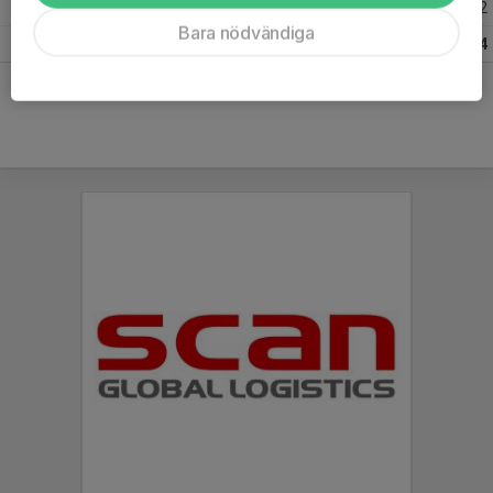
Säsongen 22/23 Senior Division 3 Stockholm
2
0
2
Bara nödvändiga
Totalt
10
1
4