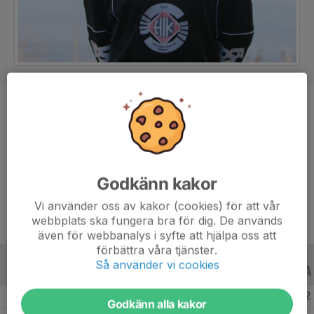
Position
Mittfältare
Ålder
33 år
Godkänn kakor
Lagets slitvarg och allt-i-allo. Kallas för "Marackas". 
Vi använder oss av kakor (cookies) för att vår
webbplats ska fungera bra för dig. De används
även för webbanalys i syfte att hjälpa oss att
förbättra våra tjänster.
Så använder vi cookies
ALLA SERIER
22/23
Säsongen 22/23 Senior Division 2 Stockholm
8
1
2
Godkänn alla kakor