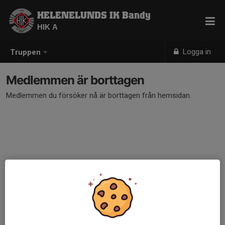
HELENELUNDS IK Bandy
HIK A
Logga in
Truppen
Medlemmen är borttagen
Medlemmen du försöker nå är borttagen från hemsidan.