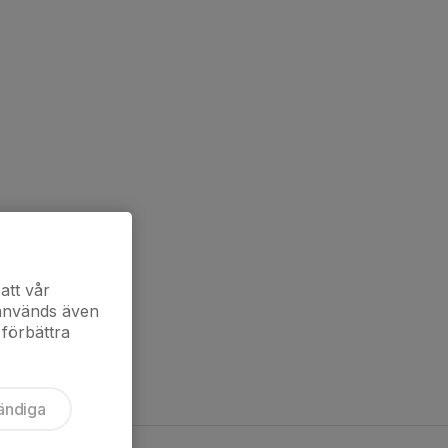
att vår
 används även
 förbättra
ändiga