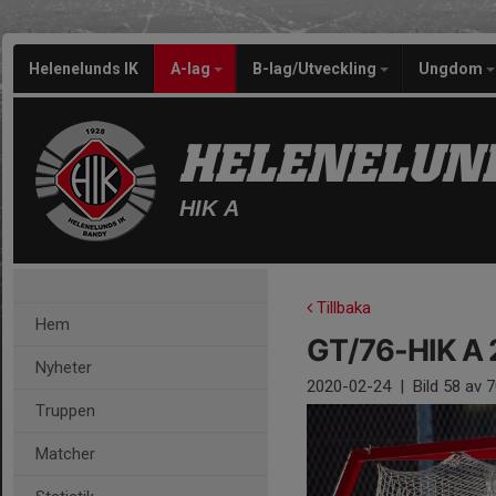
Helenelunds IK
A-lag
B-lag/Utveckling
Ungdom
HELENELUND
HIK A
Tillbaka
Hem
GT/76-HIK A 
Nyheter
2020-02-24
|
Bild
58
av 7
Truppen
Matcher