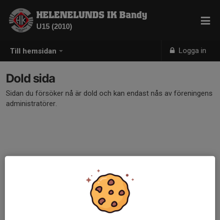
HELENELUNDS IK Bandy
U15 (2010)
Logga in
Till hemsidan
Dold sida
Sidan du försöker nå är dold och kan endast nås av föreningens
administratörer.