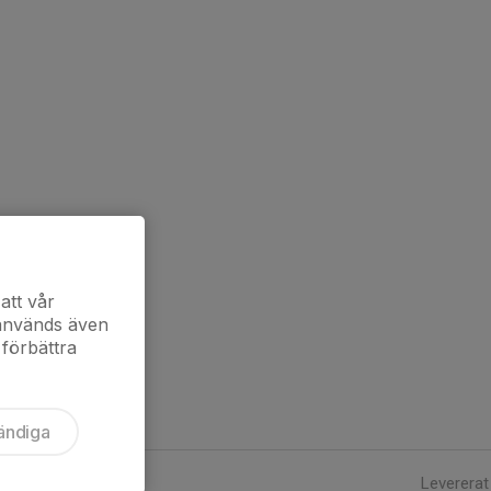
att vår
 används även
 förbättra
ändiga
Levererat