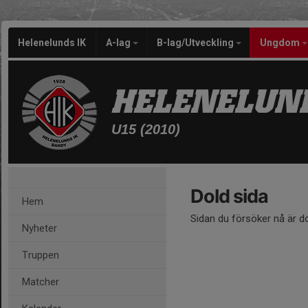
Helenelunds IK
A-lag
B-lag/Utveckling
Ungdom
HELENELUND
U15 (2010)
Dold sida
Hem
Sidan du försöker nå är d
Nyheter
Truppen
Matcher